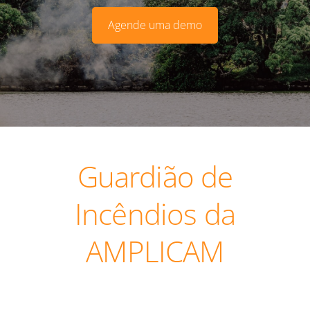
​Agende uma demo​
Guardião de
Incêndios da
AMPLICAM